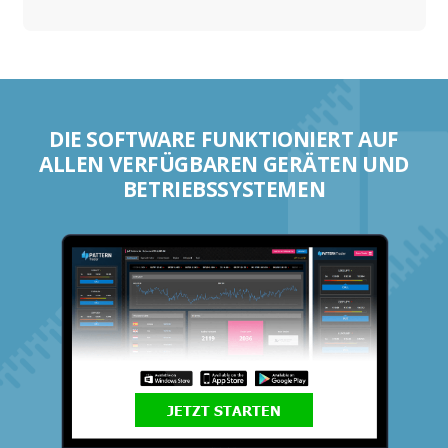
DIE SOFTWARE FUNKTIONIERT AUF
ALLEN VERFÜGBAREN GERÄTEN UND
BETRIEBSSYSTEMEN
JETZT STARTEN