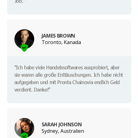
Job."
JAMES BROWN
Toronto, Kanada
"Ich habe viele Handelssoftwares ausprobiert, aber
sie waren alle große Enttäuschungen. Ich habe nicht
aufgegeben und mit Pronta Chainovia endlich Geld
verdient. Danke!"
SARAH JOHNSON
Sydney, Australien