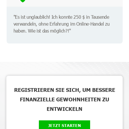
"Es ist unglaublich! Ich konnte 250 $ in Tausende
verwandeln, ohne Erfahrung im Online-Handel zu
haben. Wie ist das möglich?!"
REGISTRIEREN SIE SICH, UM BESSERE
FINANZIELLE GEWOHNHEITEN ZU
ENTWICKELN
JETZT STARTEN