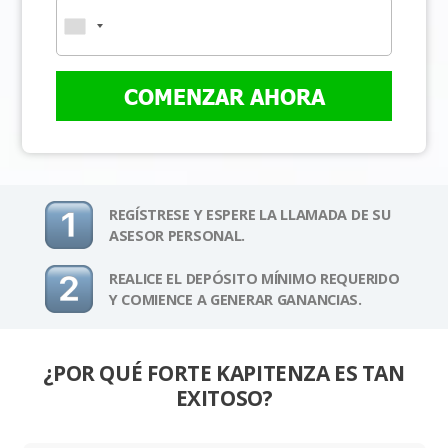
COMENZAR AHORA
REGÍSTRESE Y ESPERE LA LLAMADA DE SU
ASESOR PERSONAL.
REALICE EL DEPÓSITO MÍNIMO REQUERIDO
Y COMIENCE A GENERAR GANANCIAS.
¿POR QUÉ FORTE KAPITENZA ES TAN
EXITOSO?