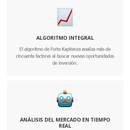
ALGORITMO INTEGRAL
El algoritmo de Forte Kapitenza analiza más de
cincuenta factores al buscar nuevas oportunidades
de inversión.
ANÁLISIS DEL MERCADO EN TIEMPO
REAL