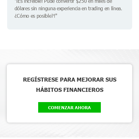
"¡Es increíble! Pude convertir $250 en miles de
dólares sin ninguna experiencia en trading en línea.
¿Cómo es posible?!"
REGÍSTRESE PARA MEJORAR SUS
HÁBITOS FINANCIEROS
COMENZAR AHORA