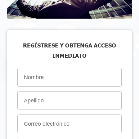
REGÍSTRESE Y OBTENGA ACCESO
INMEDIATO