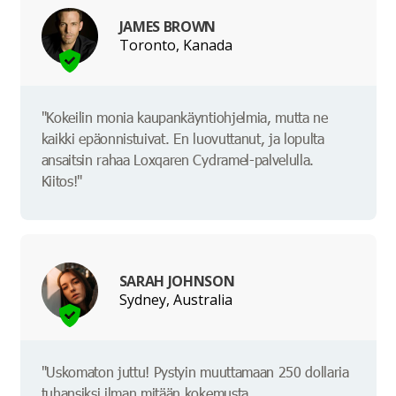
JAMES BROWN
Toronto, Kanada
"Kokeilin monia kaupankäyntiohjelmia, mutta ne
kaikki epäonnistuivat. En luovuttanut, ja lopulta
ansaitsin rahaa Loxqaren Cydramel-palvelulla.
Kiitos!"
SARAH JOHNSON
Sydney, Australia
"Uskomaton juttu! Pystyin muuttamaan 250 dollaria
tuhansiksi ilman mitään kokemusta