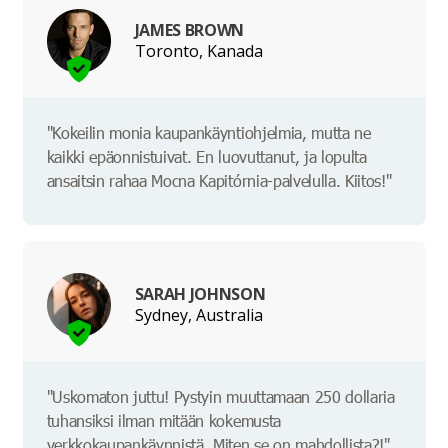
JAMES BROWN
Toronto, Kanada
"Kokeilin monia kaupankäyntiohjelmia, mutta ne
kaikki epäonnistuivat. En luovuttanut, ja lopulta
ansaitsin rahaa Mocna Kapitórnia-palvelulla. Kiitos!"
SARAH JOHNSON
Sydney, Australia
"Uskomaton juttu! Pystyin muuttamaan 250 dollaria
tuhansiksi ilman mitään kokemusta
verkkokaupankäynnistä. Miten se on mahdollista?!"