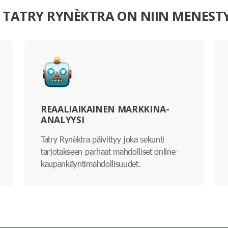
I TATRY RYNÈKTRA ON NIIN MENEST
REAALIAIKAINEN MARKKINA-
ANALYYSI
Tatry Rynèktra päivittyy joka sekunti
tarjotakseen parhaat mahdolliset online-
kaupankäyntimahdollisuudet.