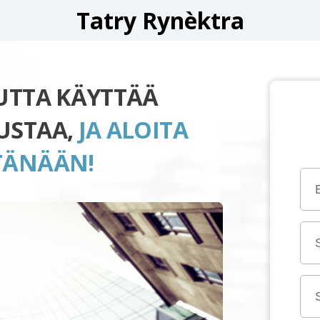
Tatry Rynèktra
UUTTA KÄYTTÄÄ
USTAA,
JA ALOITA
TÄNÄÄN!