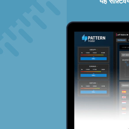
यह सॉफ़्टव