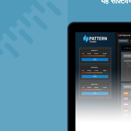
यह सॉफ़्टव