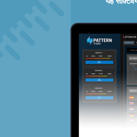
यह सॉफ़्टव