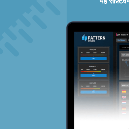
यह सॉफ़्टव