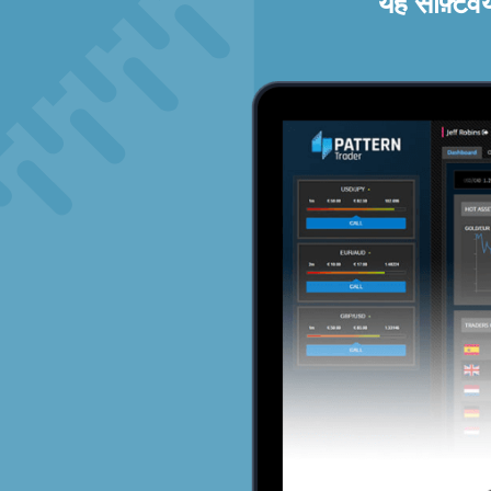
यह सॉफ़्टव