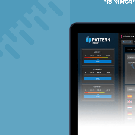
यह सॉफ़्टव