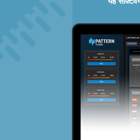
यह सॉफ़्टव