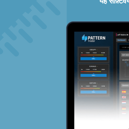
यह सॉफ़्टव