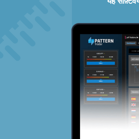
यह सॉफ़्टव