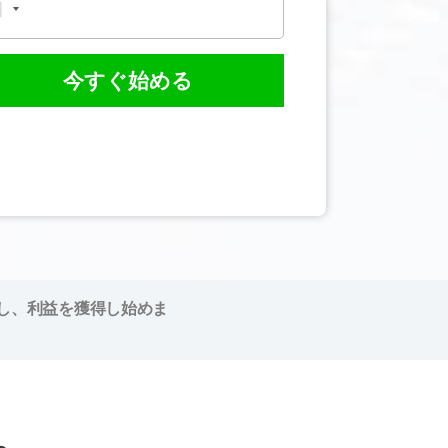
今すぐ始める
し、利益を獲得し始めま