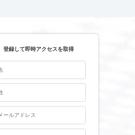
登録して即時アクセスを取得