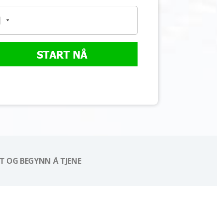
START NÅ
 OG BEGYNN Å TJENE