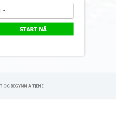
START NÅ
 OG BEGYNN Å TJENE