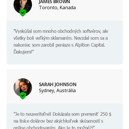
JAMES BROWN
Toronto, Kanada
"Vyskúšal som mnoho obchodných softvérov, ale
všetky boli veľkým sklamaním. Nevzdal som sa a
nakoniec som zarobil peniaze s Alpition Capital.
Ďakujem!"
SARAH JOHNSON
Sydney, Austrália
"Je to neuveriteľné! Dokázala som premeniť 250 $
na tisíce dolárov bez akýchkoľvek skúseností s
online obchodovaním. Ako je to možné?!"