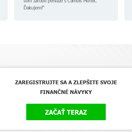
som zarobil peniaze s Cambis Monet.
Ďakujem!"
ZAREGISTRUJTE SA A ZLEPŠITE SVOJE
FINANČNÉ NÁVYKY
ZAČAŤ TERAZ