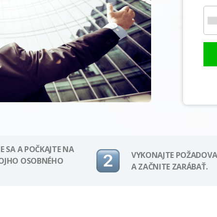
E SA A POČKAJTE NA
VYKONAJTE POŽADOVA
VOJHO OSOBNÉHO
A ZAČNITE ZARÁBAŤ.