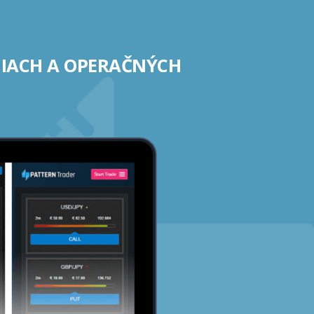
NIACH A OPERAČNÝCH