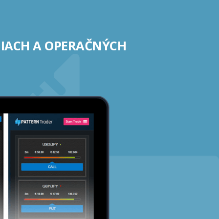
NIACH A OPERAČNÝCH