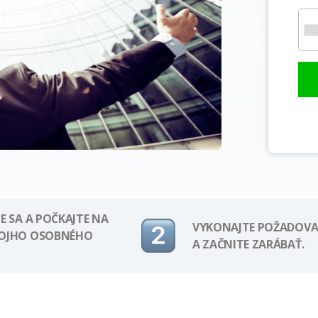
E SA A POČKAJTE NA
VYKONAJTE POŽADOVA
VOJHO OSOBNÉHO
A ZAČNITE ZARÁBAŤ.