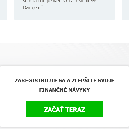
som zarobil peniaze s Chain Kinrix Sys.
Ďakujem!"
ZAREGISTRUJTE SA A ZLEPŠITE SVOJE
FINANČNÉ NÁVYKY
ZAČAŤ TERAZ