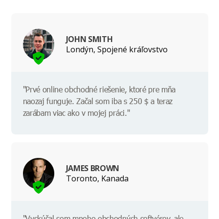
JOHN SMITH
Londýn, Spojené kráľovstvo
"Prvé online obchodné riešenie, ktoré pre mňa
naozaj funguje. Začal som iba s 250 $ a teraz
zarábam viac ako v mojej práci."
JAMES BROWN
Toronto, Kanada
"Vyskúšal som mnoho obchodných softvérov, ale