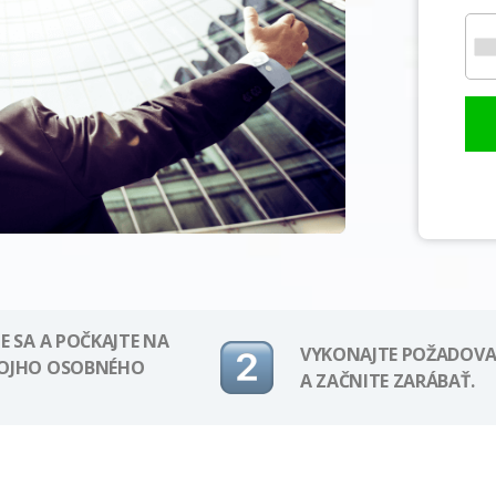
E SA A POČKAJTE NA
VYKONAJTE POŽADOVA
VOJHO OSOBNÉHO
A ZAČNITE ZARÁBAŤ.