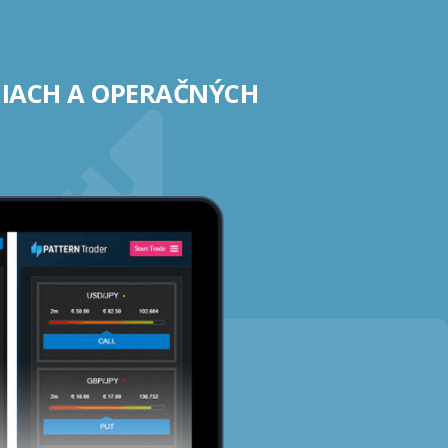
NIACH A OPERAČNÝCH