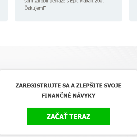
som zarobil peniaze s Epic Maxalt 200.
Ďakujem!"
ZAREGISTRUJTE SA A ZLEPŠITE SVOJE
FINANČNÉ NÁVYKY
ZAČAŤ TERAZ