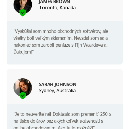
JAMES BROWN
Toronto, Kanada
"Vyskúšal som mnoho obchodných softvérov, ale
všetky boli veľkým sklamaním. Nevzdal som sa a
nakoniec som zarobil peniaze s Fijn Waardevera.
Ďakujem!"
SARAH JOHNSON
Sydney, Austrália
"Je to neuveriteľné! Dokázala som premeniť 250 $
na tisíce dolárov bez akýchkoľvek skúseností s
online obchodovaním. Ako je to možné?!"