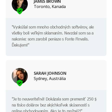
JAMES BROWN
Toronto, Kanada
"Vyskúšal som mnoho obchodných softvérov, ale
všetky boli veľkým sklamaním. Nevzdal som sa a
nakoniec som zarobil peniaze s Fonte Finvalis.
Ďakujem!"
SARAH JOHNSON
Sydney, Austrália
"Je to neuveriteľné! Dokázala som premeniť 250 $
na tisíce dolárov bez akýchkoľvek skúseností s
online obchodovaním. Ako je to možné?!"