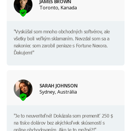
JAMES BROWN
Toronto, Kanada
"Vyskúšal som mnoho obchodných softvérov, ale
všetky boli veľkým sklamaním. Nevzdal som sa a
nakoniec som zarobil peniaze s Fortune Nexora.
Ďakujem!"
SARAH JOHNSON
Sydney, Austrália
"Je to neuveriteľné! Dokázala som premeniť 250 $
na tisíce dolárov bez akýchkoľvek skúseností s
online obchodovaním. Ako je to možné?!"