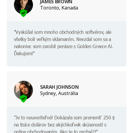
JAMES BROWN
Toronto, Kanada
"Vyskúšal som mnoho obchodných softvérov, ale
všetky boli veľkým sklamaním. Nevzdal som sa a
nakoniec som zarobil peniaze s Golden Greece Ai.
Ďakujem!"
SARAH JOHNSON
Sydney, Austrália
"Je to neuveriteľné! Dokázala som premeniť 250 $
na tisíce dolárov bez akýchkoľvek skúseností s
online obchodovaním. Ako je to možné?!"