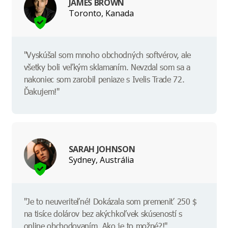
JAMES BROWN
Toronto, Kanada
"Vyskúšal som mnoho obchodných softvérov, ale
všetky boli veľkým sklamaním. Nevzdal som sa a
nakoniec som zarobil peniaze s Ivelis Trade 72.
Ďakujem!"
SARAH JOHNSON
Sydney, Austrália
"Je to neuveriteľné! Dokázala som premeniť 250 $
na tisíce dolárov bez akýchkoľvek skúseností s
online obchodovaním. Ako je to možné?!"