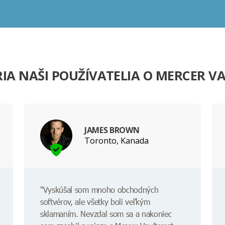
IA NAŠI POUŽÍVATELIA O MERCER V
JAMES BROWN
Toronto, Kanada
"Vyskúšal som mnoho obchodných
softvérov, ale všetky boli veľkým
sklamaním. Nevzdal som sa a nakoniec