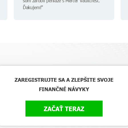
som zarobil peniaze s Mercer Vaultcrest.
Ďakujem!"
ZAREGISTRUJTE SA A ZLEPŠITE SVOJE
FINANČNÉ NÁVYKY
ZAČAŤ TERAZ