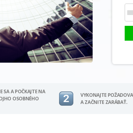
E SA A POČKAJTE NA
VYKONAJTE POŽADOVA
VOJHO OSOBNÉHO
A ZAČNITE ZARÁBAŤ.