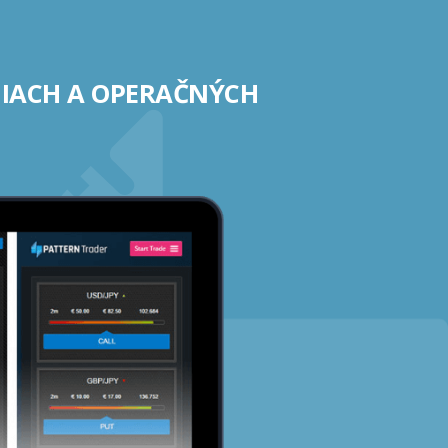
NIACH A OPERAČNÝCH