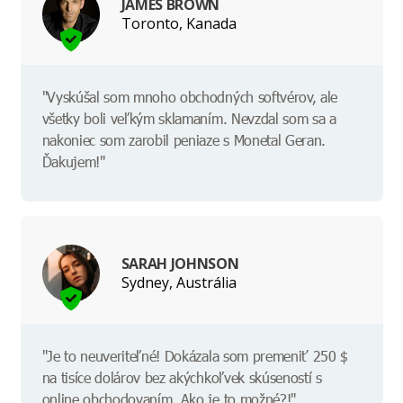
JAMES BROWN
Toronto, Kanada
"Vyskúšal som mnoho obchodných softvérov, ale
všetky boli veľkým sklamaním. Nevzdal som sa a
nakoniec som zarobil peniaze s Monetal Geran.
Ďakujem!"
SARAH JOHNSON
Sydney, Austrália
"Je to neuveriteľné! Dokázala som premeniť 250 $
na tisíce dolárov bez akýchkoľvek skúseností s
online obchodovaním. Ako je to možné?!"