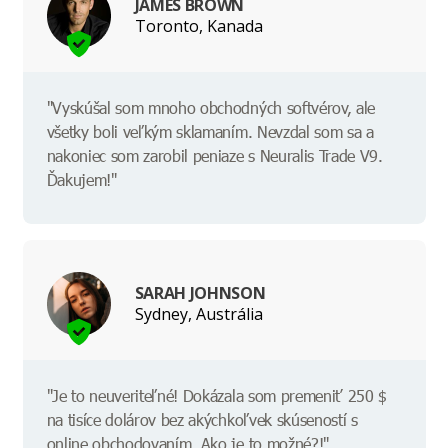
JAMES BROWN
Toronto, Kanada
"Vyskúšal som mnoho obchodných softvérov, ale
všetky boli veľkým sklamaním. Nevzdal som sa a
nakoniec som zarobil peniaze s Neuralis Trade V9.
Ďakujem!"
SARAH JOHNSON
Sydney, Austrália
"Je to neuveriteľné! Dokázala som premeniť 250 $
na tisíce dolárov bez akýchkoľvek skúseností s
online obchodovaním. Ako je to možné?!"