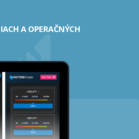
NIACH A OPERAČNÝCH