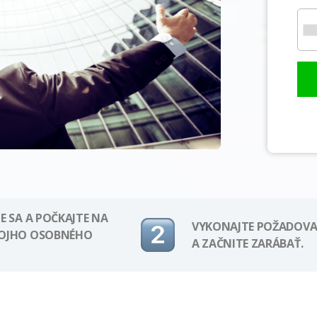
E SA A POČKAJTE NA
VYKONAJTE POŽADOVA
VOJHO OSOBNÉHO
A ZAČNITE ZARÁBAŤ.