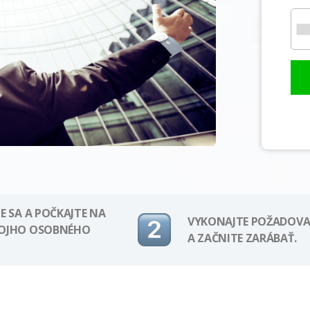
E SA A POČKAJTE NA
VYKONAJTE POŽADOVA
VOJHO OSOBNÉHO
A ZAČNITE ZARÁBAŤ.