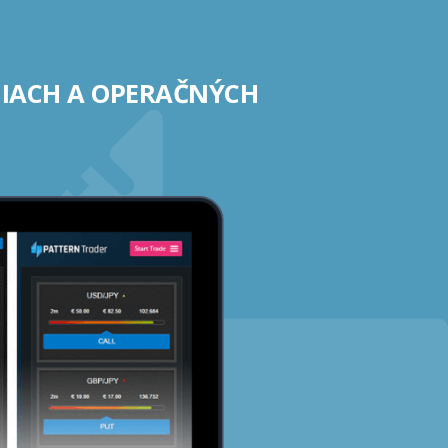
NIACH A OPERAČNÝCH