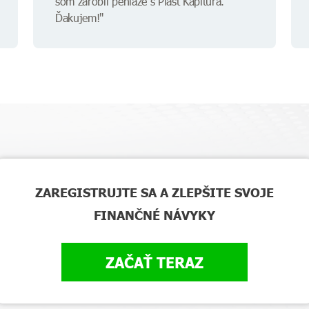
som zarobil peniaze s Piast Kapitura.
Ďakujem!"
ZAREGISTRUJTE SA A ZLEPŠITE SVOJE
FINANČNÉ NÁVYKY
ZAČAŤ TERAZ