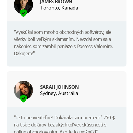
JAMES BROWN
Toronto, Kanada
"Vyskúšal som mnoho obchodných softvérov, ale
všetky boli veľkým sklamaním. Nevzdal som sa a
nakoniec som zarobil peniaze s Possess Valoroire.
Ďakujem!"
SARAH JOHNSON
Sydney, Austrália
"Je to neuveriteľné! Dokázala som premeniť 250 $
na tisíce dolárov bez akýchkoľvek skúseností s
online obchodovaním. Ako je to možné?!"