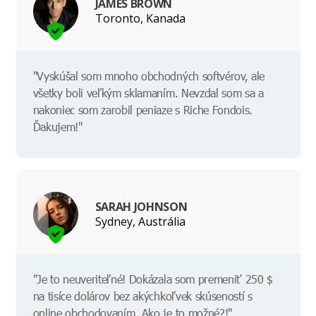
JAMES BROWN
Toronto, Kanada
"Vyskúšal som mnoho obchodných softvérov, ale
všetky boli veľkým sklamaním. Nevzdal som sa a
nakoniec som zarobil peniaze s Riche Fondois.
Ďakujem!"
SARAH JOHNSON
Sydney, Austrália
"Je to neuveriteľné! Dokázala som premeniť 250 $
na tisíce dolárov bez akýchkoľvek skúseností s
online obchodovaním. Ako je to možné?!"