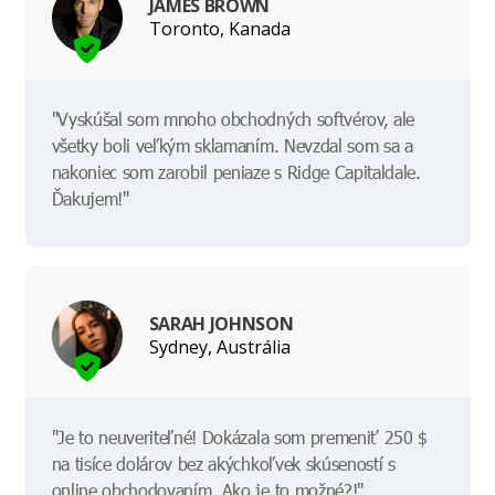
JAMES BROWN
Toronto, Kanada
"Vyskúšal som mnoho obchodných softvérov, ale
všetky boli veľkým sklamaním. Nevzdal som sa a
nakoniec som zarobil peniaze s Ridge Capitaldale.
Ďakujem!"
SARAH JOHNSON
Sydney, Austrália
"Je to neuveriteľné! Dokázala som premeniť 250 $
na tisíce dolárov bez akýchkoľvek skúseností s
online obchodovaním. Ako je to možné?!"