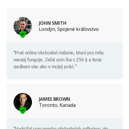
JOHN SMITH
Londýn, Spojené kráľovstvo
"Prvé online obchodné riešenie, ktoré pre mňa
naozaj funguje. Začal som iba s 250 $ a teraz
zarábam viac ako v mojej práci."
JAMES BROWN
Toronto, Kanada
"Vyskúšal som mnoho obchodných softvérov, ale