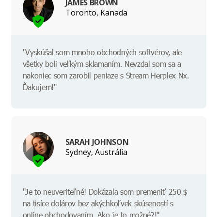
JAMES BROWN
Toronto, Kanada
"Vyskúšal som mnoho obchodných softvérov, ale
všetky boli veľkým sklamaním. Nevzdal som sa a
nakoniec som zarobil peniaze s Stream Herplex Nx.
Ďakujem!"
SARAH JOHNSON
Sydney, Austrália
"Je to neuveriteľné! Dokázala som premeniť 250 $
na tisíce dolárov bez akýchkoľvek skúseností s
online obchodovaním. Ako je to možné?!"