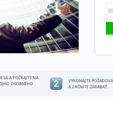
E SA A POČKAJTE NA
VYKONAJTE POŽADOVA
VOJHO OSOBNÉHO
A ZAČNITE ZARÁBAŤ.