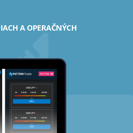
NIACH A OPERAČNÝCH