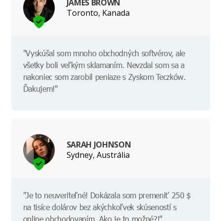
JAMES BROWN
Toronto, Kanada
"Vyskúšal som mnoho obchodných softvérov, ale
všetky boli veľkým sklamaním. Nevzdal som sa a
nakoniec som zarobil peniaze s Zyskom Teczków.
Ďakujem!"
SARAH JOHNSON
Sydney, Austrália
"Je to neuveriteľné! Dokázala som premeniť 250 $
na tisíce dolárov bez akýchkoľvek skúseností s
online obchodovaním. Ako je to možné?!"